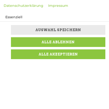
Datenschutzerklärung
Impressum
Essenziell
Präferenzen
AUSWAHL SPEICHERN
Marketing
ALLE ABLEHNEN
ALLE AKZEPTIEREN
1,99 € *
* Die Preise können nach Auswahl des Stores
variieren.