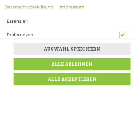
Datenschutzerklärung
Impressum
Essenziell
Präferenzen
Marketing
AUSWAHL SPEICHERN
Eine unserer knackig frischen Insalata Bowls
ALLE ABLEHNEN
zusammen mit unserem herzhaften Patata Gratinata
(ausgenommen Tartufo) für nur 12,99€. ACHTUNG:
ALLE AKZEPTIEREN
Von allen Gutscheinen ausgenommen.
12,99 *
* Die Preise können nach Auswahl des Stores
variieren.