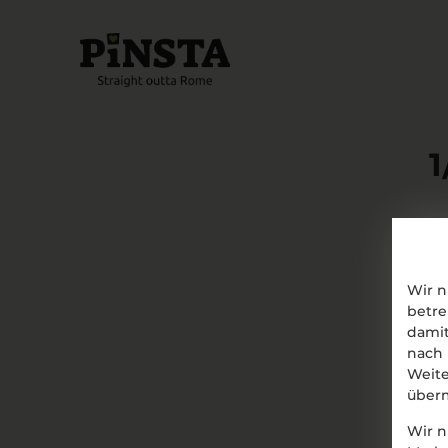
Wir n
betre
damit
nach 
Weite
überm
Wir n