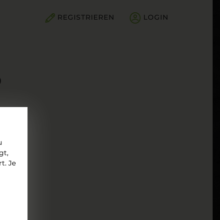
REGISTRIEREN
LOGIN
O
u
gt,
t. Je