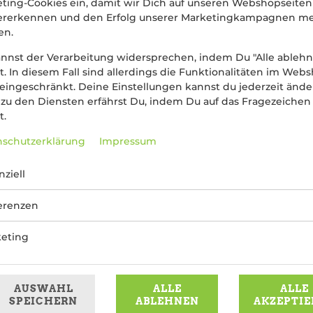
ting-Cookies ein, damit wir Dich auf unseren Webshopseiten
ererkennen und den Erfolg unserer Marketingkampagnen m
en.
nnst der Verarbeitung widersprechen, indem Du "Alle ableh
st. In diesem Fall sind allerdings die Funktionalitäten im Web
 eingeschränkt. Deine Einstellungen kannst du jederzeit ände
zu den Diensten erfährst Du, indem Du auf das Fragezeichen
t.
PiNSTA mit Tomatensugo, Mozzarella, scharfer Salami, Paprika
schutzerklärung
Impressum
6,99 € *
nziell
* Die Preise können nach Auswahl des Stores variieren.
erenzen
eting
AUSWAHL
ALLE
ALLE
SPEICHERN
ABLEHNEN
AKZEPTIE