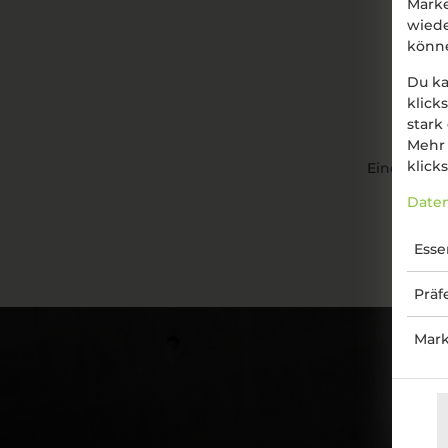
Marke
wied
könn
Du ka
klick
stark
Mehr 
klicks
Eine halbe 
Daten
Esse
Präf
Mark