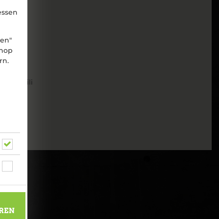
essen
nen"
shop
rn.
 und Chili
REN