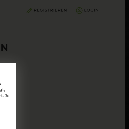
REGISTRIEREN
LOGIN
EN
u
gt,
t. Je