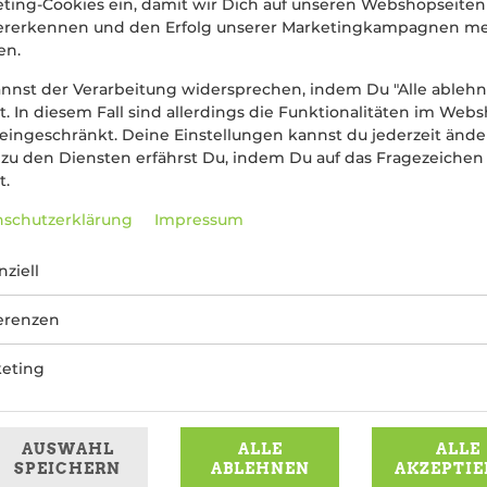
ting-Cookies ein, damit wir Dich auf unseren Webshopseiten
ererkennen und den Erfolg unserer Marketingkampagnen m
en.
nnst der Verarbeitung widersprechen, indem Du "Alle ableh
st. In diesem Fall sind allerdings die Funktionalitäten im Web
 eingeschränkt. Deine Einstellungen kannst du jederzeit ände
zu den Diensten erfährst Du, indem Du auf das Fragezeichen
t.
i, Artischocken, Oliven, halbgetrockneten Tomaten, Aubergin
 Tonnato Wird mit einem hausgemachtem Pinstarelli (Pizzabrot)
schutzerklärung
Impressum
82,99 € *
nziell
* Die Preise können nach Auswahl des Stores variieren.
erenzen
eting
AUSWAHL
ALLE
ALLE
SPEICHERN
ABLEHNEN
AKZEPTIE