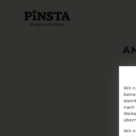
AN
Wir n
betre
damit
nach 
Weite
überm
Wir n