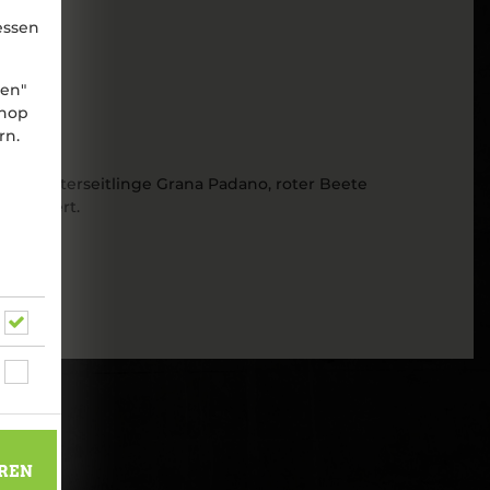
essen
nen"
shop
rn.
en,Kräuterseitlinge Grana Padano, roter Beete
 serviert.
REN