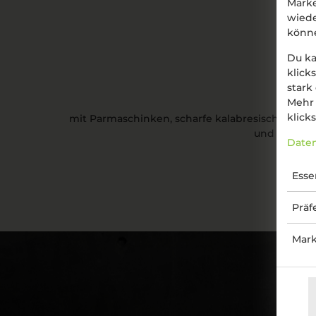
Marke
wied
könn
Du ka
klick
stark
Mehr 
klicks
mit Parmaschinken, scharfe kalabresische Salam
und Vitello
Daten
Esse
Präf
Mark