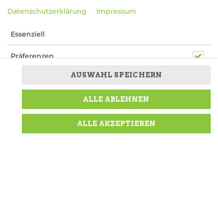
Datenschutzerklärung
Impressum
Essenziell
Präferenzen
AUSWAHL SPEICHERN
Marketing
ALLE ABLEHNEN
überbacken mit Käse, Guacamole-Salsa und
Jalapeños
ALLE AKZEPTIEREN
10,99 € *
* Die Preise können nach Auswahl des Stores
variieren.