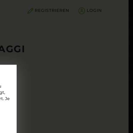
REGISTRIEREN
LOGIN
AGGI
u
gt,
t. Je