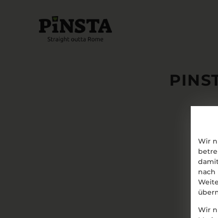
PINS
Wir n
betre
damit
nach 
Weite
überm
Wir n