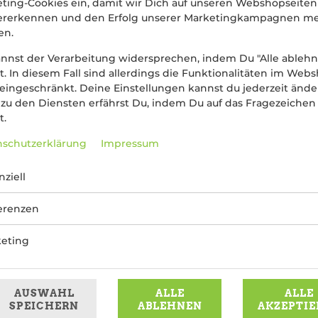
ting-Cookies ein, damit wir Dich auf unseren Webshopseiten
ererkennen und den Erfolg unserer Marketingkampagnen m
en.
nnst der Verarbeitung widersprechen, indem Du "Alle ableh
st. In diesem Fall sind allerdings die Funktionalitäten im Web
 eingeschränkt. Deine Einstellungen kannst du jederzeit ände
zu den Diensten erfährst Du, indem Du auf das Fragezeichen
t.
 vier Käsesorten: Mozzarella, Gorgonzola, Brie und Grana Pada
schutzerklärung
Impressum
5,99 € *
nziell
* Die Preise können nach Auswahl des Stores variieren.
erenzen
eting
AUSWAHL
ALLE
ALLE
SPEICHERN
ABLEHNEN
AKZEPTIE