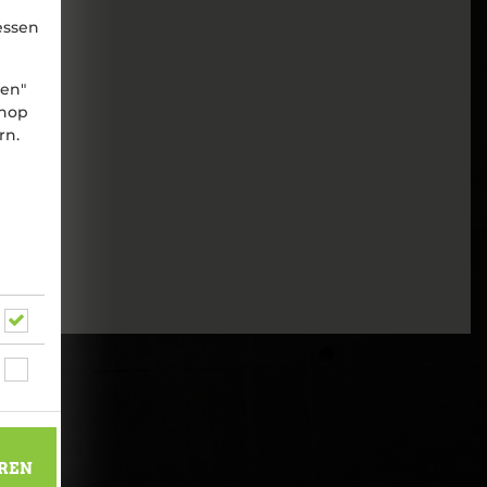
essen
nen"
shop
rn.
no
REN