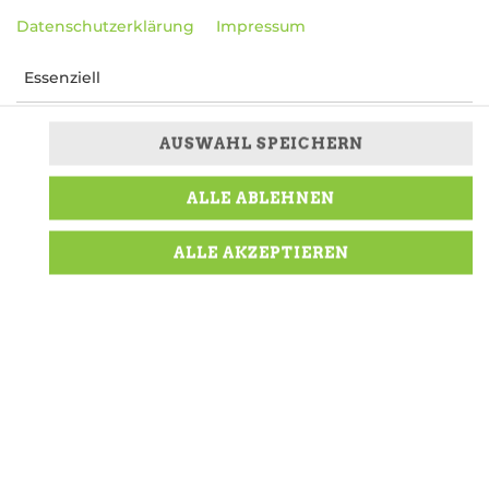
Datenschutzerklärung
Impressum
Essenziell
Präferenzen
AUSWAHL SPEICHERN
Marketing
ALLE ABLEHNEN
mit Mozzarella, Lachs, Avocado, Guacamole, Rucola
ALLE AKZEPTIEREN
8,99 € *
* Die Preise können nach Auswahl des Stores
variieren.