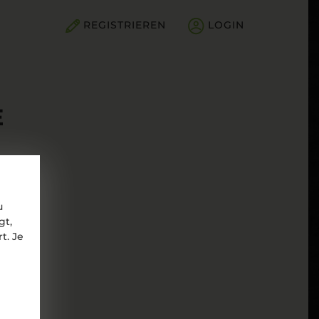
REGISTRIEREN
LOGIN
E
u
gt,
t. Je