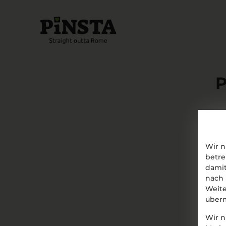
Wir n
betre
damit
nach 
Weite
überm
Wir n