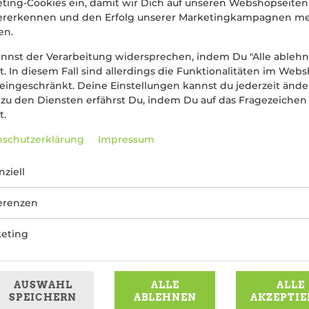
ting-Cookies ein, damit wir Dich auf unseren Webshopseiten
ererkennen und den Erfolg unserer Marketingkampagnen m
en.
nnst der Verarbeitung widersprechen, indem Du "Alle ableh
st. In diesem Fall sind allerdings die Funktionalitäten im Web
 eingeschränkt. Deine Einstellungen kannst du jederzeit ände
zu den Diensten erfährst Du, indem Du auf das Fragezeichen
t.
mit Mozzarella, Thunfisch, Mayonnaise und Romana Salat
schutzerklärung
Impressum
7,99 € *
nziell
* Die Preise können nach Auswahl des Stores variieren.
erenzen
eting
AUSWAHL
ALLE
ALLE
SPEICHERN
ABLEHNEN
AKZEPTIE