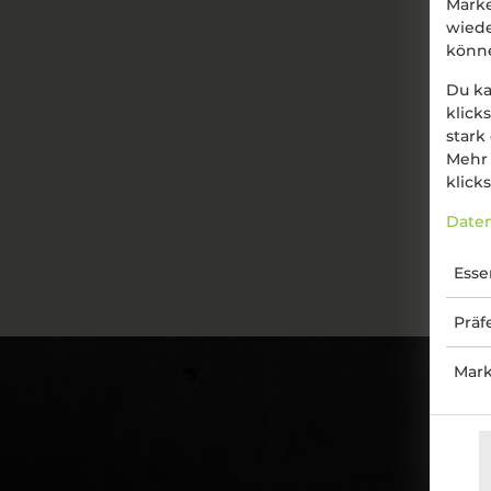
Marke
wied
könn
Du ka
klick
stark
Mehr 
klicks
Daten
Esse
Präf
Mark