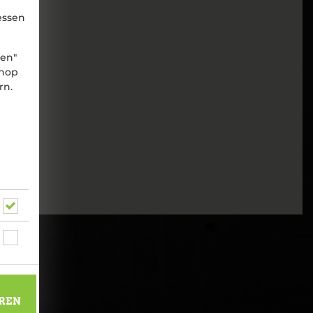
essen
nen"
shop
rn.
REN