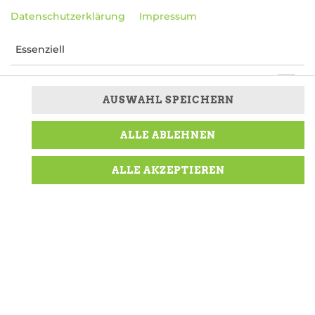
Datenschutzerklärung
Impressum
Essenziell
Präferenzen
AUSWAHL SPEICHERN
Marketing
ALLE ABLEHNEN
mit Tomatensugo, Mozzarella, Schinken,
Artischocken und Oliven
ALLE AKZEPTIEREN
11,99 € *
* Die Preise können nach Auswahl des Stores
variieren.